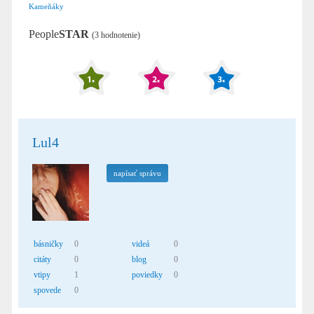
Kameňáky
People
STAR
(3 hodnotenie)
Lul4
napísať správu
básničky
0
videá
0
citáty
0
blog
0
vtipy
1
poviedky
0
spovede
0