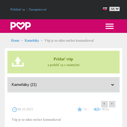
|
Prihlásiť sa
Zaregistrovať
Home
~
Kameňáky
~
Vtip je xe nikto nechce komunikovať
Pridať vtip
a podeliť sa s ostatnými
<
>
08.10.2023
7x
815x
Vtip je xe nikto nechce komunikovať