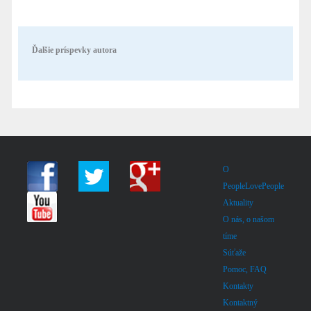
Ďalšie príspevky autora
O
PeopleLovePeople
Aktuality
O nás, o našom
tíme
Súťaže
Pomoc, FAQ
Kontakty
Kontaktný