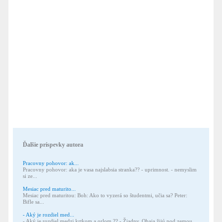
Ďalšie príspevky autora
Pracovny pohovor: ak...
Pracovny pohovor: aka je vasa najslabsia stranka?? - uprimnost. - nemyslim
si ze...
Mesiac pred maturito...
Mesiac pred maturitou: Boh: Ako to vyzerá so študentmi, učia sa? Peter:
Bifle sa...
- Aký je rozdiel med...
- Aký je rozdiel medzi krtkom a orlom ?? - Žiadny. Obaja žijú pod zemou...