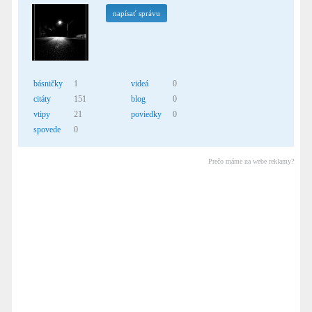
napísať správu
básničky
1
videá
0
citáty
151
blog
0
vtipy
21
poviedky
0
spovede
0
Prečo máme na webe reklamy?