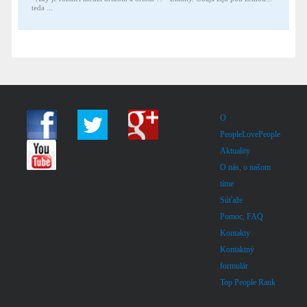
teda ...
O
PeopleLovePeople
Aktuality
O nás, o našom
tíme
Súťaže
Pomoc, FAQ
Kontakty
Kontaktný
formulár
Top People Rank