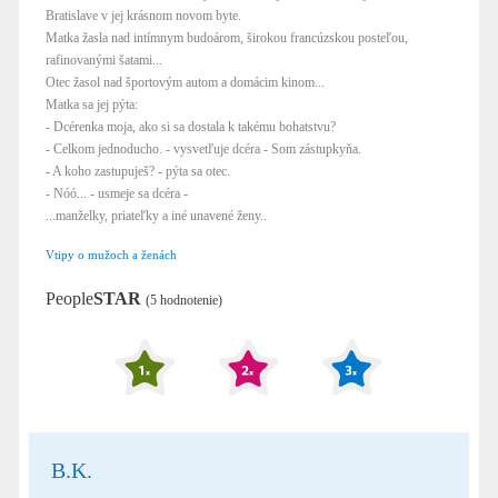
Bratislave v jej krásnom novom byte.
Matka žasla nad intímnym budoárom, širokou francúzskou posteľou,
rafinovanými šatami...
Otec žasol nad športovým autom a domácim kinom...
Matka sa jej pýta:
- Dcérenka moja, ako si sa dostala k takému bohatstvu?
- Celkom jednoducho. - vysvetľuje dcéra - Som zástupkyňa.
- A koho zastupuješ? - pýta sa otec.
- Nóó... - usmeje sa dcéra -
...manželky, priateľky a iné unavené ženy..
Vtipy o mužoch a ženách
People
STAR
(5 hodnotenie)
B.K.