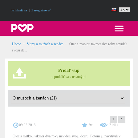
|
Prihlásiť sa
Zaregistrovať
Home
~
Vtipy o mužoch a ženách
~
Otec s matkou takmer dva roky nevideli
svoju dc...
Pridať vtip
a podeliť sa s ostatnými
<
>
09.02.2013
9x
2141x
Otec s matkou takmer dva roky nevideli svoju dcéru. Potom ju navštívili v