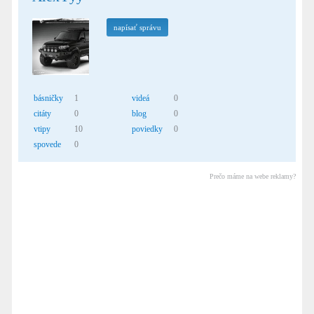
napísať správu
básničky
1
videá
0
citáty
0
blog
0
vtipy
10
poviedky
0
spovede
0
Prečo máme na webe reklamy?