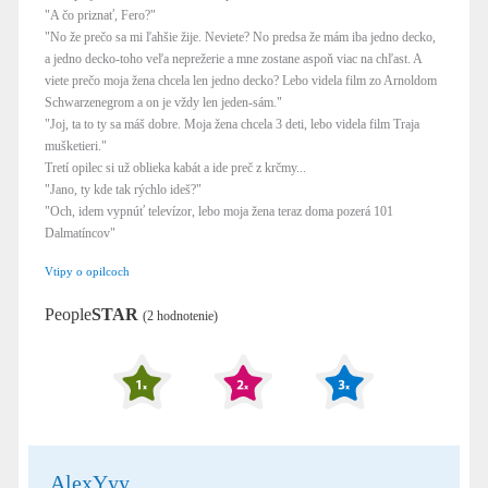
"A čo priznať, Fero?"
"No že prečo sa mi ľahšie žije. Neviete? No predsa že mám iba jedno decko,
a jedno decko-toho veľa neprežerie a mne zostane aspoň viac na chľast. A
viete prečo moja žena chcela len jedno decko? Lebo videla film zo Arnoldom
Schwarzenegrom a on je vždy len jeden-sám."
"Joj, ta to ty sa máš dobre. Moja žena chcela 3 deti, lebo videla film Traja
mušketieri."
Tretí opilec si už oblieka kabát a ide preč z krčmy...
"Jano, ty kde tak rýchlo ideš?"
"Och, idem vypnúť televízor, lebo moja žena teraz doma pozerá 101
Dalmatíncov"
Vtipy o opilcoch
People
STAR
(2 hodnotenie)
AlexYyy