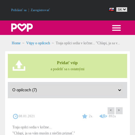
|
Prihlásiť sa
Zaregistrovať
Home
~
Vtipy o opilcoch
~
Traja opilci sedia v krčme... "Chlapi, ja sa v...
Pridať vtip
a podeliť sa s ostatnými
<
>
08.01.2021
2x
892x
Traja opilci sedia v krčme...
"Chlapi, ja sa vám musím z niečím priznať."