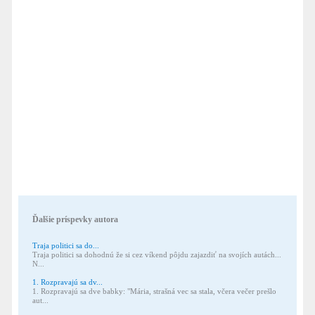
Ďalšie príspevky autora
Traja politici sa do...
Traja politici sa dohodnú že si cez víkend pôjdu zajazdiť na svojích autách...
N...
1. Rozpravajú sa dv...
1. Rozpravajú sa dve babky: "Mária, strašná vec sa stala, včera večer prešlo
aut...