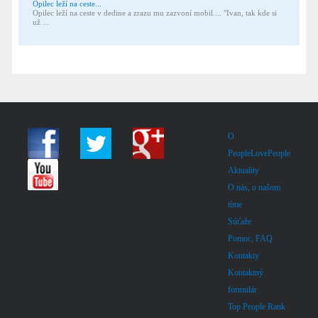
Opilec leží na ceste...
Opilec leží na ceste v dedine a zrazu mu zazvoní mobil.... "Ivan, tak kde si
už ...
O
PeopleLovePeople
Aktuality
O nás, o našom
tíme
Súťaže
Pomoc, FAQ
Kontakty
Kontaktný
formulár
Top People Rank