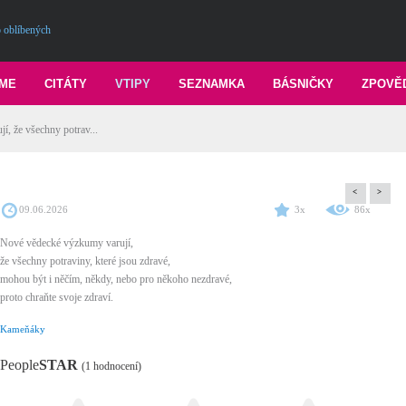
 oblíbených
ME
CITÁTY
VTIPY
SEZNAMKA
BÁSNIČKY
ZPOVĚ
, že všechny potrav...
<
>
09.06.2026
3x
86x
Nové vědecké výzkumy varují,
že všechny potraviny, které jsou zdravé,
mohou být i něčím, někdy, nebo pro někoho nezdravé,
proto chraňte svoje zdraví.
Kameňáky
People
STAR
(1 hodnocení)