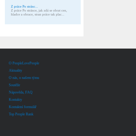
Z práce Po stránc...
Z práce Po stránce, jak zdá se obrat cen,
hladce a obrace, stran práce tak plac...
O PeopleLovePeople
Aktuality
O nás, o našem týmu
Soutěže
Nápověda, FAQ
Kontakty
Kontaktní formulář
Top People Rank