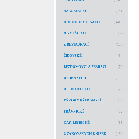
NÁBOŽENSKÉ
(141)
O MUŽÍCH A ŽENÁCH
(3419)
O VOJÁCÍCH
(59)
Z RESTAURACÍ
(158)
ŽIDOVSKÉ
(84)
BEZDOMOVCI A ŽEBRÁCI
(72)
O CIKÁNECH
(185)
O LIDOJEDECH
(23)
VÝROKY PŘED SMRTÍ
(87)
PRÁVNICKÉ
(32)
GAY, LESBICKÉ
(65)
Z ŽÁKOVSKÝCH KNÍŽEK
(162)