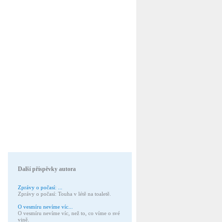
Další příspěvky autora
Zprávy o počasí: ...
Zprávy o počasí: Touha v létě na toaletě.
O vesmíru nevíme víc...
O vesmíru nevíme víc, než to, co víme o své
vině.