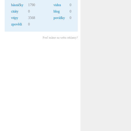
básničky
1790
videa
0
citáty
0
blog
0
vtipy
3568
povídky
0
zpovědi
0
Proč máme na webu reklamy?