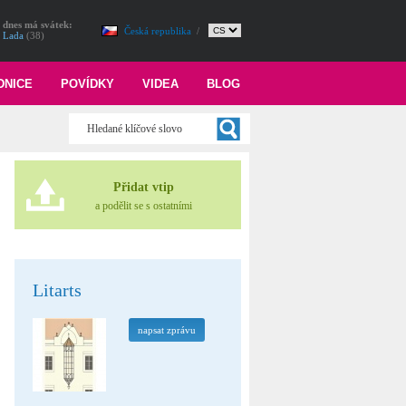
dnes má svátek:
Česká republika
/
Lada
(38)
DNICE
POVÍDKY
VIDEA
BLOG
Přidat vtip
a podělit se s ostatními
Litarts
napsat zprávu