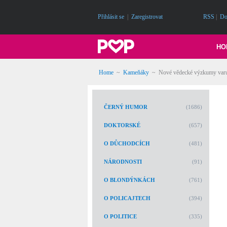
Přihlásit se
|
Zaregistrovat
RSS
|
Do
HO
Home
~
Kameňáky
~
Nové vědecké výzkumy varují
ČERNÝ HUMOR
(1686)
DOKTORSKÉ
(657)
O DŮCHODCÍCH
(481)
NÁRODNOSTI
(91)
O BLONDÝNKÁCH
(761)
O POLICAJTECH
(394)
O POLITICE
(335)