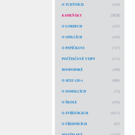
O TCHÝNÍCH
(150)
(3826)
KAMEŇÁKY
O LORDECH
(107)
O OPILCÍCH
(203)
O PEPÍČKOVI
(727)
POČÍTAČOVÉ VTIPY
(111)
HOSPODSKÉ
(168)
O SEXU (18+)
(680)
O SOMÁLCÍCH
(72)
O ŠKOLE
(435)
O ZVÍŘÁTKÁCH
(1071)
O ÚŘEDNÍCÍCH
(97)
MANŽELSKÉ
(1318)