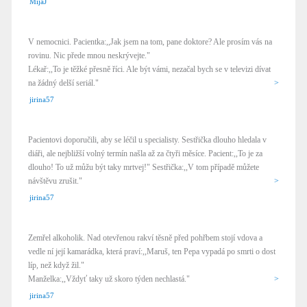
MijáJ
V nemocnici. Pacientka:,,Jak jsem na tom, pane doktore? Ale prosím vás na
rovinu. Nic přede mnou neskrývejte."
Lékař:,,To je těžké přesně říci. Ale být vámi, nezačal bych se v televizi dívat
na žádný delší seriál."
>
jirina57
Pacientovi doporučili, aby se léčil u specialisty. Sestřička dlouho hledala v
diáři, ale nejbližší volný termín našla až za čtyři měsíce. Pacient:,,To je za
dlouho! To už můžu být taky mrtvej!" Sestřička:,,V tom případě můžete
návštěvu zrušit."
>
jirina57
Zemřel alkoholik. Nad otevřenou rakví těsně před pohřbem stojí vdova a
vedle ní její kamarádka, která praví:,,Maruš, ten Pepa vypadá po smrti o dost
líp, než když žil."
Manželka:,,Vždyť taky už skoro týden nechlastá."
>
jirina57