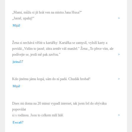
„Mami, můžu si jít hrát ven na mistra Jana Husa?“
„Jasně, upaluj!“
>
MijáJ
Žena si nechává věštit u kartářky: Kartářka se zamyslí, vyloží karty a
povídá:,,Vidím to jasně, zítra zemře váš manžel." Žena:,,To přece vím, ale
podívejte se, jestli mě pak zavřou."
>
jirina57
Kdo jinému jámu kopá, sám do ní padá. Chudák hrobař!
>
MijáJ
Dnes mi doma na 20 minut vypadl internet, tak jsem šel do obýváku
popovídat
si s rodinou. Jsou to celkem milí lidé.
>
Ewca67