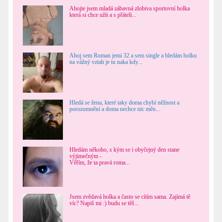
Ahojte jsem mladá zábavná zlobiva sportovní holka
která si chce užít a s přáteli...
Ahoj sem Roman jemi 32 a sem single a hledám holku
na vážný vztah je tu naka kdy...
Hledá se žena, které taky doma chybí něžnost a
porozumnění a doma nechce nic měn...
Hledám někoho, s kým se i obyčejný den stane
výjimečným -
Věřím, že ta pravá roma...
Jsem zvědavá holka a často se cítím sama. Zajímá tě
víc? Napiš mi :) budu se těš...