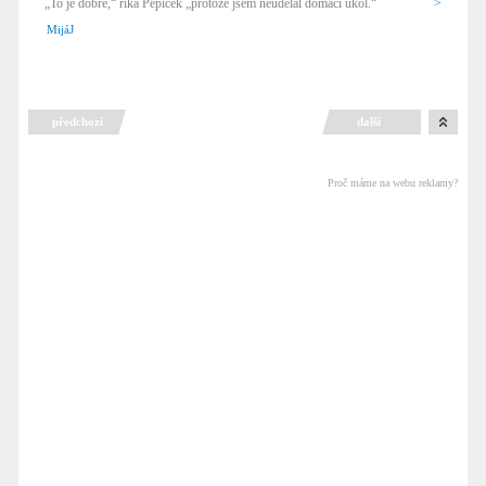
„To je dobře,“ říká Pepíček „protože jsem neudělal domácí úkol.“
>
MijáJ
předchozí
další
Proč máme na webu reklamy?