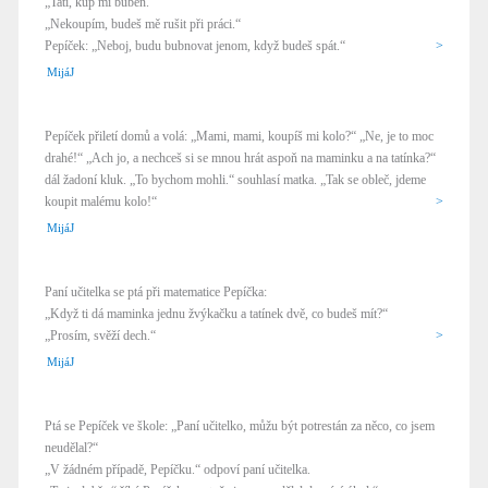
„Tati, kup mi buben.“
„Nekoupím, budeš mě rušit při práci.“
Pepíček: „Neboj, budu bubnovat jenom, když budeš spát.“
>
MijáJ
Pepíček přiletí domů a volá: „Mami, mami, koupíš mi kolo?“ „Ne, je to moc
drahé!“ „Ach jo, a nechceš si se mnou hrát aspoň na maminku a na tatínka?“
dál žadoní kluk. „To bychom mohli.“ souhlasí matka. „Tak se obleč, jdeme
koupit malému kolo!“
>
MijáJ
Paní učitelka se ptá při matematice Pepíčka:
„Když ti dá maminka jednu žvýkačku a tatínek dvě, co budeš mít?“
„Prosím, svěží dech.“
>
MijáJ
Ptá se Pepíček ve škole: „Paní učitelko, můžu být potrestán za něco, co jsem
neudělal?“
„V žádném případě, Pepíčku.“ odpoví paní učitelka.