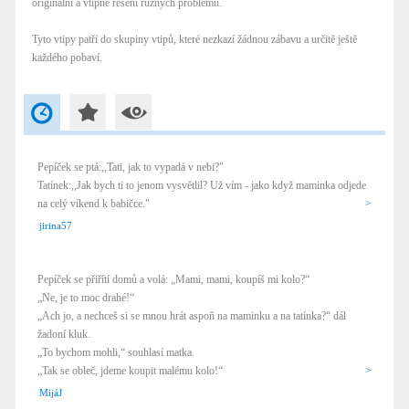
originální a vtipné řešení různých problémů.
Tyto vtipy patří do skupiny vtipů, které nezkazí žádnou zábavu a určitě ještě
každého pobaví.
Pepíček se ptá:,,Tati, jak to vypadá v nebi?"
Tatínek:,,Jak bych ti to jenom vysvětlil? Už vím - jako když maminka odjede
na celý víkend k babičce."
>
jirina57
Pepíček se přiřítí domů a volá: „Mami, mami, koupíš mi kolo?“
„Ne, je to moc drahé!“
„Ach jo, a nechceš si se mnou hrát aspoň na maminku a na tatínka?“ dál
žadoní kluk.
„To bychom mohli,“ souhlasí matka.
„Tak se obleč, jdeme koupit malému kolo!“
>
MijáJ