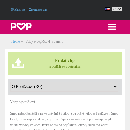
|
Přihlásit se
Zaregistrovat
Home
~
Vtipy o pepíčkovi
| strana 1
Přidat vtip
a podělit se s ostatními
Vtipy o pepíčkovi
Snad nejoblíbenější a nejvyprávěnější vtipy jsou právě vtipy o Pepíčkovi. Snad
každý z nás nějaký takový vtip zná. Pepíček ve většině vtipů vystupuje jako
velmi zvídavý chlapec, který se ptá na nejrůznější otázky nebo má velmi