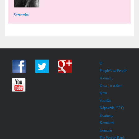
Seznamka
O
PeopleLovePeople
Aktuality
O nás, o našem
týmu
Soutěže
Nápověda, FAQ
Kontakty
Kontaktní
formulář
Top People Rank