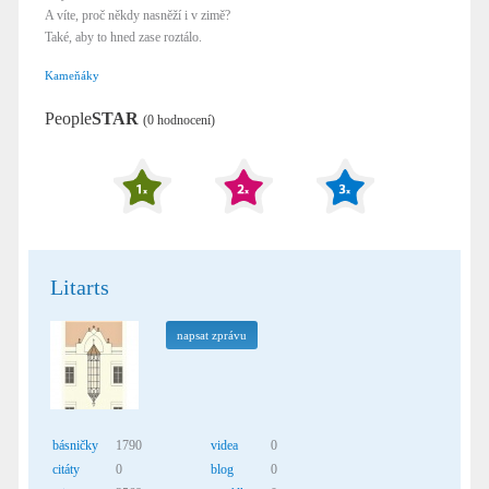
A víte, proč někdy nasněží i v zimě?
Také, aby to hned zase roztálo.
Kameňáky
People
STAR
(0 hodnocení)
Litarts
napsat zprávu
básničky
1790
videa
0
citáty
0
blog
0