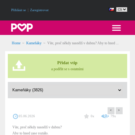
|
Přihlásit se
Zaregistrovat
Home
~
Kameňáky
~
Víte, proč někdy nasněží v dubnu? Aby to hned ...
Přidat vtip
a podělit se s ostatními
<
>
05.06.2026
0x
79x
Víte, proč někdy nasněží v dubnu?
Aby to hned zase roztálo.