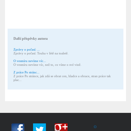
Další příspěvky autora
Zprávy o počasí: ...
Zprávy o počasí: Touha v létě na toaletě.
O vesmíru nevíme víc...
O vesmíru nevíme víc, než to, co víme o své vině.
Z práce Po stránc...
Z práce Po stránce, jak zdá se obrat cen, hladce a obrace, stran práce tak
plac...
O