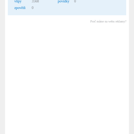
vtipy
3568
povídky
0
zpovědi
0
Proč máme na webu reklamy?