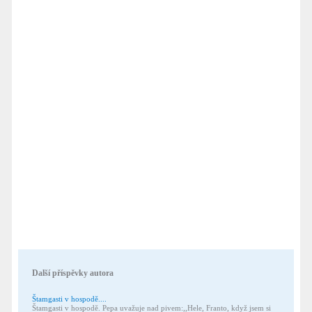
Další příspěvky autora
Štamgasti v hospodě....
Štamgasti v hospodě. Pepa uvažuje nad pivem:,,Hele, Franto, když jsem si