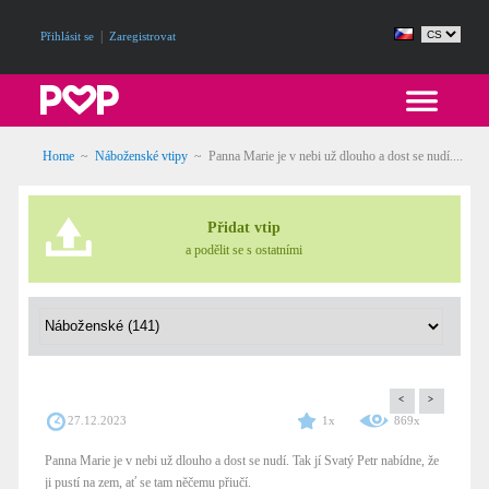
|
Přihlásit se
Zaregistrovat
Home
~
Náboženské vtipy
~
Panna Marie je v nebi už dlouho a dost se nudí....
Přidat vtip
a podělit se s ostatními
<
>
27.12.2023
1x
869x
Panna Marie je v nebi už dlouho a dost se nudí. Tak jí Svatý Petr nabídne, že
ji pustí na zem, ať se tam něčemu přiučí.