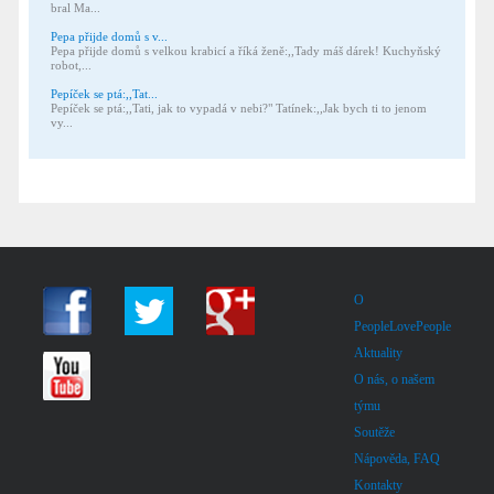
bral Ma...
Pepa přijde domů s v...
Pepa přijde domů s velkou krabicí a říká ženě:,,Tady máš dárek! Kuchyňský
robot,...
Pepíček se ptá:,,Tat...
Pepíček se ptá:,,Tati, jak to vypadá v nebi?" Tatínek:,,Jak bych ti to jenom
vy...
O
PeopleLovePeople
Aktuality
O nás, o našem
týmu
Soutěže
Nápověda, FAQ
Kontakty