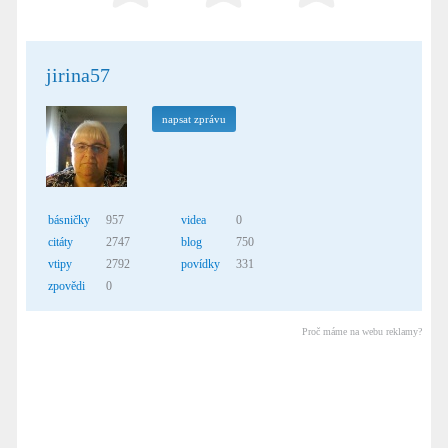
jirina57
napsat zprávu
básničky
957
videa
0
citáty
2747
blog
750
vtipy
2792
povídky
331
zpovědi
0
Proč máme na webu reklamy?