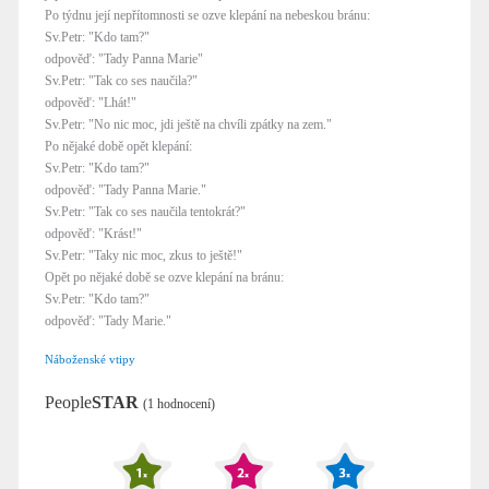
Po týdnu její nepřítomnosti se ozve klepání na nebeskou bránu:
Sv.Petr: "Kdo tam?"
odpověď: "Tady Panna Marie"
Sv.Petr: "Tak co ses naučila?"
odpověď: "Lhát!"
Sv.Petr: "No nic moc, jdi ještě na chvíli zpátky na zem."
Po nějaké době opět klepání:
Sv.Petr: "Kdo tam?"
odpověď: "Tady Panna Marie."
Sv.Petr: "Tak co ses naučila tentokrát?"
odpověď: "Krást!"
Sv.Petr: "Taky nic moc, zkus to ještě!"
Opět po nějaké době se ozve klepání na bránu:
Sv.Petr: "Kdo tam?"
odpověď: "Tady Marie."
Náboženské vtipy
People
STAR
(1 hodnocení)