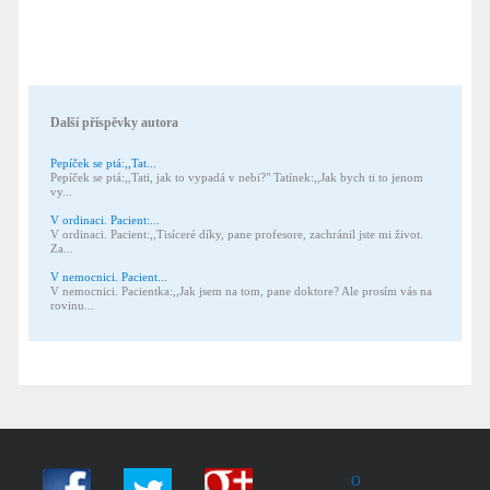
Další příspěvky autora
Pepíček se ptá:,,Tat...
Pepíček se ptá:,,Tati, jak to vypadá v nebi?" Tatínek:,,Jak bych ti to jenom
vy...
V ordinaci. Pacient:...
V ordinaci. Pacient:,,Tisíceré díky, pane profesore, zachránil jste mi život.
Za...
V nemocnici. Pacient...
V nemocnici. Pacientka:,,Jak jsem na tom, pane doktore? Ale prosím vás na
rovinu...
O