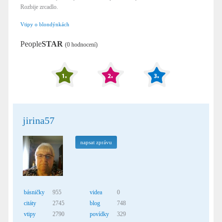
Rozbije zrcadlo.
Vtipy o blondýnkách
People
STAR
(0 hodnocení)
jirina57
napsat zprávu
básničky
955
videa
0
citáty
2745
blog
748
vtipy
2790
povídky
329