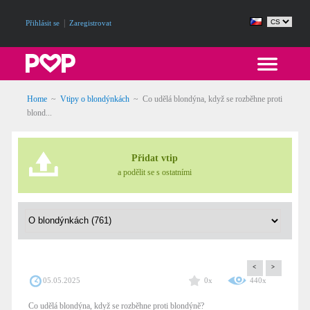
|
Přihlásit se
Zaregistrovat
Home
~
Vtipy o blondýnkách
~
Co udělá blondýna, když se rozběhne proti
blond...
Přidat vtip
a podělit se s ostatními
<
>
05.05.2025
0x
440x
Co udělá blondýna, když se rozběhne proti blondýně?