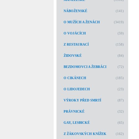
NÁBOŽENSKÉ
(141)
O MUŽÍCH A ŽENÁCH
(3419)
O VOJÁCÍCH
(59)
Z RESTAURACÍ
(158)
ŽIDOVSKÉ
(84)
BEZDOMOVCI A ŽEBRÁCI
(72)
O CIKÁNECH
(185)
O LIDOJEDECH
(23)
VÝROKY PŘED SMRTÍ
(87)
PRÁVNICKÉ
(32)
GAY, LESBICKÉ
(65)
Z ŽÁKOVSKÝCH KNÍŽEK
(162)