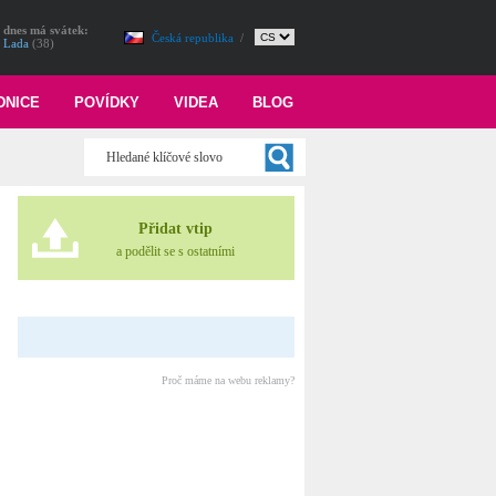
dnes má svátek:
Česká republika
/
Lada
(38)
DNICE
POVÍDKY
VIDEA
BLOG
Přidat vtip
a podělit se s ostatními
Proč máme na webu reklamy?