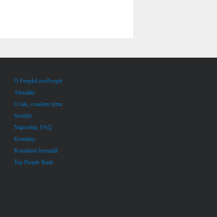
O PeopleLovePeople
Aktuality
O nás, o našem týmu
Soutěže
Nápověda, FAQ
Kontakty
Kontaktní formulář
Top People Rank