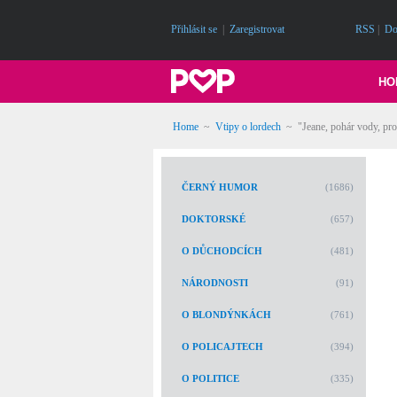
Přihlásit se
|
Zaregistrovat
RSS
|
Do
HO
Home
~
Vtipy o lordech
~
"Jeane, pohár vody, pro
ČERNÝ HUMOR
(1686)
DOKTORSKÉ
(657)
O DŮCHODCÍCH
(481)
NÁRODNOSTI
(91)
O BLONDÝNKÁCH
(761)
O POLICAJTECH
(394)
O POLITICE
(335)