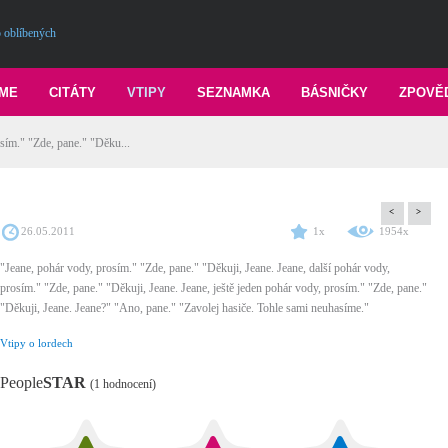
 oblíbených
ME
CITÁTY
VTIPY
SEZNAMKA
BÁSNIČKY
ZPOVĚ
sím." "Zde, pane." "Děku...
<
>
26.05.2011
1x
1954x
"Jeane, pohár vody, prosím." "Zde, pane." "Děkuji, Jeane. Jeane, další pohár vody,
prosím." "Zde, pane." "Děkuji, Jeane. Jeane, ještě jeden pohár vody, prosím." "Zde, pane."
"Děkuji, Jeane. Jeane?" "Ano, pane." "Zavolej hasiče. Tohle sami neuhasíme."
Vtipy o lordech
People
STAR
(1 hodnocení)