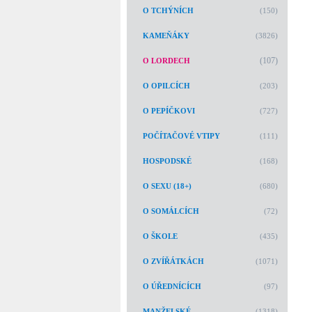
O TCHÝNÍCH
(150)
KAMEŇÁKY
(3826)
(107)
O LORDECH
O OPILCÍCH
(203)
O PEPÍČKOVI
(727)
POČÍTAČOVÉ VTIPY
(111)
HOSPODSKÉ
(168)
O SEXU (18+)
(680)
O SOMÁLCÍCH
(72)
O ŠKOLE
(435)
O ZVÍŘÁTKÁCH
(1071)
O ÚŘEDNÍCÍCH
(97)
MANŽELSKÉ
(1318)