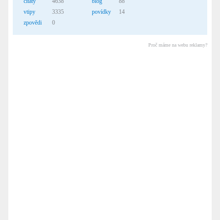
citáty
4638
blog
88
vtipy
3335
povídky
14
zpovědi
0
Proč máme na webu reklamy?