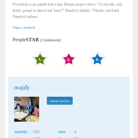
Procházejí se po palubě lodi a lady Miriam projeví obavy: "Co myslíte, můj
drahý, potopí se taková loď často?" Manžel ji uklidní: "Nikoliv, má drahá.
Nanejvýš jednou.
Vtipy o lordech
People
STAR
(1 hodnocení)
majdy
napsat zprávu
básničky
3385
videa
0