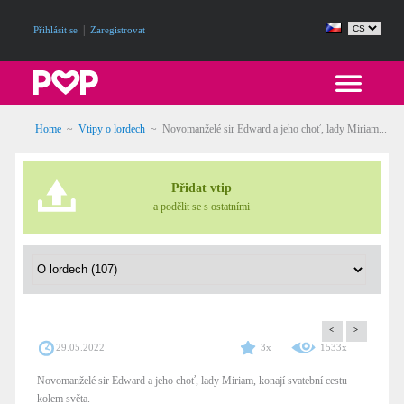
|
Přihlásit se
Zaregistrovat
Home
~
Vtipy o lordech
~
Novomanželé sir Edward a jeho choť, lady Miriam...
Přidat vtip
a podělit se s ostatními
<
>
29.05.2022
3x
1533x
Novomanželé sir Edward a jeho choť, lady Miriam, konají svatební cestu
kolem světa.