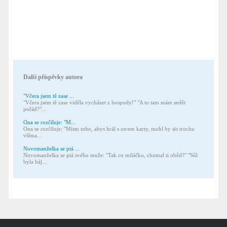
Další příspěvky autora
"Včera jsem tě zase ...
"Včera jsem tě zase viděla vycházet z hospody!" "A to tam mám sedět
pořád?"...
Ona se rozčiluje: "M...
Ona se rozčiluje: "Místo toho, abys hrál s otcem karty, mohl by sis trochu
všíma...
Novomanželka se ptá ...
Novomanželka se ptá svého muže: "Tak co miláčku, chutnal ti oběd?" "Sůl
byla báj...