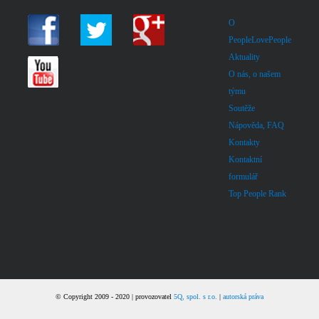
O
PeopleLovePeople
Aktuality
O nás, o našem
týmu
Soutěže
Nápověda, FAQ
Kontakty
Kontaktní
formulář
Top People Rank
© Copyright 2009 - 2020 | provozovatel
5Q, spol. s r.o.
|
autorská práva