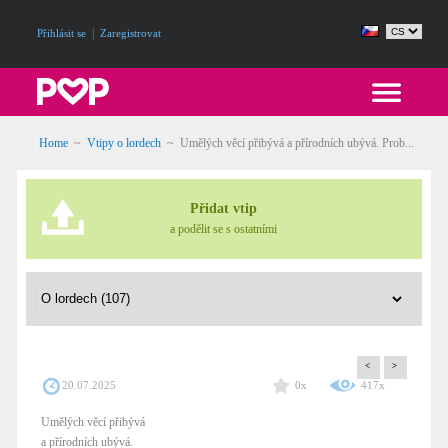
|
Přihlásit se
Zaregistrovat
Home
~
Vtipy o lordech
~
Umělých věcí přibývá a přírodních ubývá. Prob...
Přidat vtip
a podělit se s ostatními
<
>
20.07.2025
0x
417x
Umělých věcí přibývá
a přírodních ubývá.