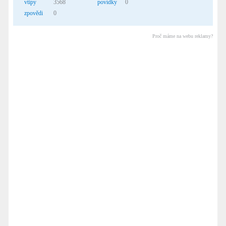
vtipy
3568
povídky
0
zpovědi
0
Proč máme na webu reklamy?