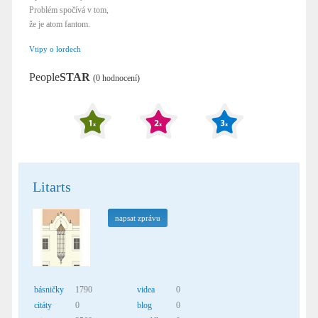
Problém spočívá v tom,
že je atom fantom.
Vtipy o lordech
People
STAR
(0 hodnocení)
Litarts
napsat zprávu
básničky
1790
videa
0
citáty
0
blog
0