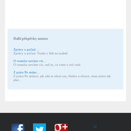
Další příspěvky autora
Zprávy o počasí: ...
Zprávy o počasí: Touha v létě na toaletě.
O vesmíru nevíme víc...
O vesmíru nevíme víc, než to, co víme o své vině.
Z práce Po stránc...
Z práce Po stránce, jak zdá se obrat cen, hladce a obrace, stran práce tak
plac...
O