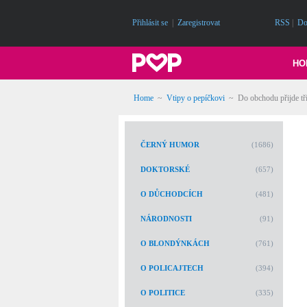
Přihlásit se
|
Zaregistrovat
RSS
|
Do
HO
Home
~
Vtipy o pepíčkovi
~
Do obchodu přijde tří
ČERNÝ HUMOR
(1686)
DOKTORSKÉ
(657)
O DŮCHODCÍCH
(481)
NÁRODNOSTI
(91)
O BLONDÝNKÁCH
(761)
O POLICAJTECH
(394)
O POLITICE
(335)