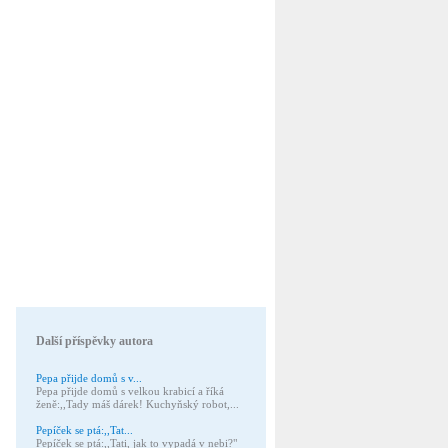
Další příspěvky autora
Pepa přijde domů s v...
Pepa přijde domů s velkou krabicí a říká
ženě:,,Tady máš dárek! Kuchyňský robot,...
Pepíček se ptá:,,Tat...
Pepíček se ptá:,,Tati, jak to vypadá v nebi?"