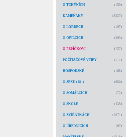
O TCHÝNÍCH
(150)
KAMEŇÁKY
(3827)
O LORDECH
(107)
O OPILCÍCH
(203)
(727)
O PEPÍČKOVI
POČÍTAČOVÉ VTIPY
(111)
HOSPODSKÉ
(168)
O SEXU (18+)
(680)
O SOMÁLCÍCH
(72)
O ŠKOLE
(435)
O ZVÍŘÁTKÁCH
(1071)
O ÚŘEDNÍCÍCH
(97)
MANŽELSKÉ
(1318)