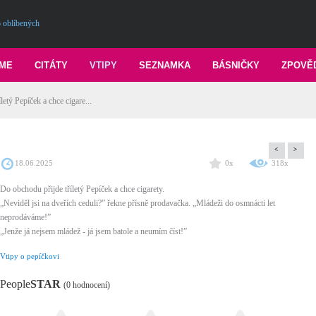
 oblíbených
ME
CITÁTY
VTIPY
SEZNAMKA
BÁSNIČKY
ZPOVĚ
letý Pepíček a chce cigare...
<
>
18.06.2025
0x
318x
Do obchodu přijde tříletý Pepíček a chce cigarety.
„Neviděl jsi na dveřích ceduli?” řekne přísně prodavačka. „Mládeži do osmnácti let
neprodáváme!”
„Jenže já nejsem mládež - já jsem batole a neumím číst!”
Vtipy o pepíčkovi
People
STAR
(0 hodnocení)