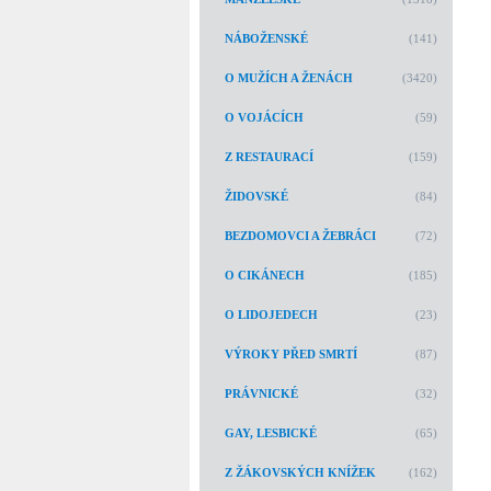
NÁBOŽENSKÉ
(141)
O MUŽÍCH A ŽENÁCH
(3420)
O VOJÁCÍCH
(59)
Z RESTAURACÍ
(159)
ŽIDOVSKÉ
(84)
BEZDOMOVCI A ŽEBRÁCI
(72)
O CIKÁNECH
(185)
O LIDOJEDECH
(23)
VÝROKY PŘED SMRTÍ
(87)
PRÁVNICKÉ
(32)
GAY, LESBICKÉ
(65)
Z ŽÁKOVSKÝCH KNÍŽEK
(162)