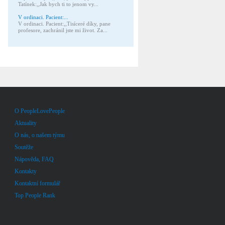
Tatínek:,,Jak bych ti to jenom vy...
V ordinaci. Pacient:...
V ordinaci. Pacient:,,Tisíceré díky, pane
profesore, zachránil jste mi život. Za...
O PeopleLovePeople
Aktuality
O nás, o našem týmu
Soutěže
Nápověda, FAQ
Kontakty
Kontaktní formulář
Top People Rank