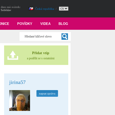
dnes má svátek:
Česká republika
/
Soběslav
DNICE
POVÍDKY
VIDEA
BLOG
Přidat vtip
a podělit se s ostatními
jirina57
napsat zprávu