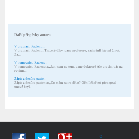
Další příspěvky autora
V ordinaci. Pacient:...
V ordinaci. Pacient:,,Tisíceré díky, pane profesore, zachránil jste mi život.
Za...
V nemocnici. Pacient...
V nemocnici. Pacientka:,,Jak jsem na tom, pane doktore? Ale prosím vás na
rovinu...
Zápis z deníku pacie...
Zápis z deníku pacienta:,,Co mám sakra dělat? Oční lékař mi předepsal
tmavé brýl...
O