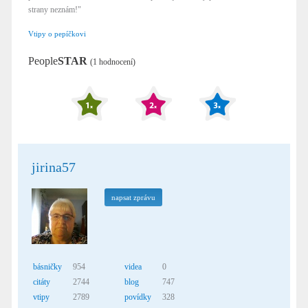
strany neznám!"
Vtipy o pepíčkovi
People
STAR
(1 hodnocení)
jirina57
napsat zprávu
básničky
954
videa
0
citáty
2744
blog
747
vtipy
2789
povídky
328