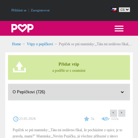
|
Přihlásit se
Zaregistrovat
Home
~
Vtipy o pepíčkovi
~
Pepíček se ptá maminky:,,Táta mi nedávno říkal,...
Přidat vtip
a podělit se s ostatními
<
>
23.05.2026
3x
122x
Pepíček se ptá maminky:,,Táta mi nedávno říkal, že pocházíme z opice, je to
pravda, mami?" Maminka:,,Nevím Pepíčku, já všechny příbuzné z tátovi