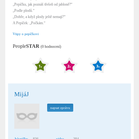
„Pepíčku, jak poznáš třešeň od jabloně?“
„Podle plodů.“
„Dobře, a když plody ještě nemají?“
A Pepíček: „Počkám.“
Vtipy o pepíčkovi
People
STAR
(0 hodnocení)
MijáJ
napsat zprávu