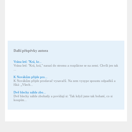
Další příspěvky autora
Vrána letí: "Krá, kr...
Vrána letí: "Krá, krá," narazí do stromu a rozplácne se na zemi. Chvíli jen tak
...
K Novákům přijde pro...
K Novákům přijde prodavač vysavačů. Na zem vysype spoustu odpadků a
říká: „Všech...
Dvě blechy náhle zbo...
Dvě blechy náhle zbohatly a povídají si: 'Tak když jsme tak bohaté, co si
koupím...