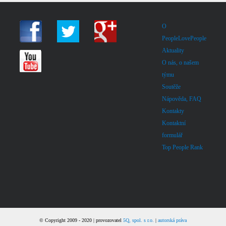
O
PeopleLovePeople
Aktuality
O nás, o našem
týmu
Soutěže
Nápověda, FAQ
Kontakty
Kontaktní
formulář
Top People Rank
© Copyright 2009 - 2020 | provozovatel
5Q, spol. s r.o.
|
autorská práva