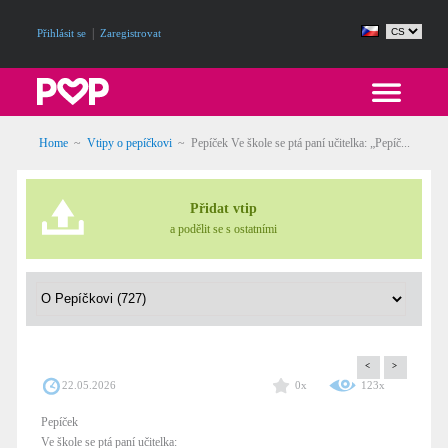
|
Přihlásit se
Zaregistrovat
Home
~
Vtipy o pepíčkovi
~
Pepíček Ve škole se ptá paní učitelka: „Pepíč...
Přidat vtip
a podělit se s ostatními
<
>
22.05.2026
0x
123x
Pepíček
Ve škole se ptá paní učitelka: