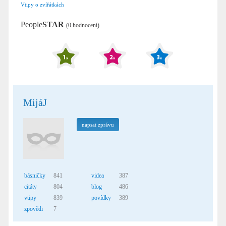
Vtipy o zvířátkách
People
STAR
(0 hodnocení)
MijáJ
napsat zprávu
básničky
841
videa
387
citáty
804
blog
486
vtipy
839
povídky
389
zpovědi
7