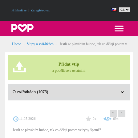
|
Přihlásit se
Zaregistrovat
Home
~
Vtipy o zvířátkách
~
Jestli se plaváním hubne, tak co dělají potom v...
Přidat vtip
a podělit se s ostatními
<
>
11.05.2026
0x
69x
Jestli se plaváním hubne, tak co dělají potom velryby špatně?