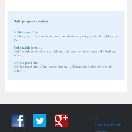
Další příspěvky autora
Přihlásily se tři že...
Přihlásily se tři ženské do soutěže plavání stylem prsa přes kanál La Manche.
Vy...
Potká takhle jelen j...
Potká takhle jelen ježka a povídá mu: „Já jsem pro tebe vymyslel básničku:
Ježku...
Pepíček prosí tátu: ...
Pepíček prosí tátu: „Tati, kup mi buben.“ „Nekoupím, budeš mě rušit při
práci.“...
O
PeopleLovePeople