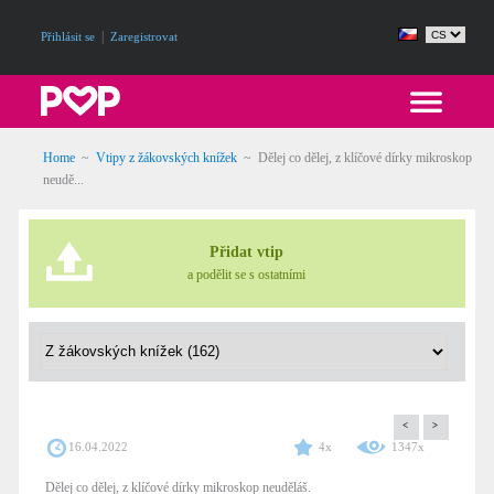
|
Přihlásit se
Zaregistrovat
Home
~
Vtipy z žákovských knížek
~
Dělej co dělej, z klíčové dírky mikroskop
neudě...
Přidat vtip
a podělit se s ostatními
<
>
16.04.2022
4x
1347x
Dělej co dělej, z klíčové dírky mikroskop neuděláš.