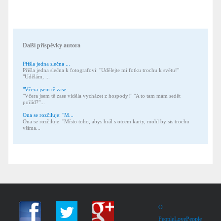
Další příspěvky autora
Přišla jedna slečna ...
Přišla jedna slečna k fotografovi: "Udělejte mi fotku trochu k světu!"
"Udělám, ...
"Včera jsem tě zase ...
"Včera jsem tě zase viděla vycházet z hospody!" "A to tam mám sedět
pořád?"...
Ona se rozčiluje: "M...
Ona se rozčiluje: "Místo toho, abys hrál s otcem karty, mohl by sis trochu
všíma...
O
PeopleLovePeople