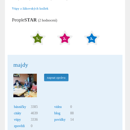
Vtipy z žákovských knížek
People
STAR
(2 hodnocení)
majdy
napsat zprávu
básničky
3385
videa
0
citáty
4639
blog
88
vtipy
3336
povídky
14
zpovědi
0