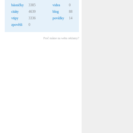
básničky
3385
videa
0
citáty
4639
blog
88
vtipy
3336
povídky
14
zpovědi
0
Proč máme na webu reklamy?