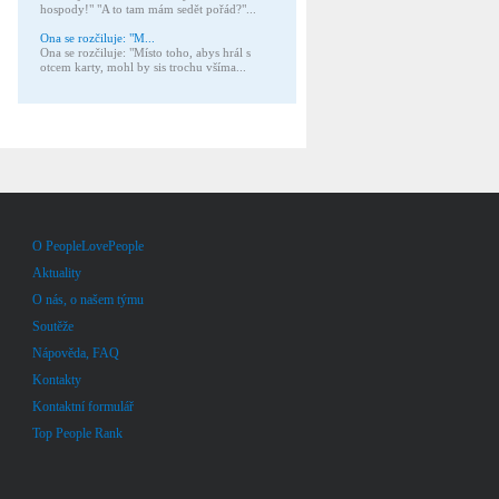
hospody!" "A to tam mám sedět pořád?"...
Ona se rozčiluje: "M...
Ona se rozčiluje: "Místo toho, abys hrál s
otcem karty, mohl by sis trochu všíma...
O PeopleLovePeople
Aktuality
O nás, o našem týmu
Soutěže
Nápověda, FAQ
Kontakty
Kontaktní formulář
Top People Rank