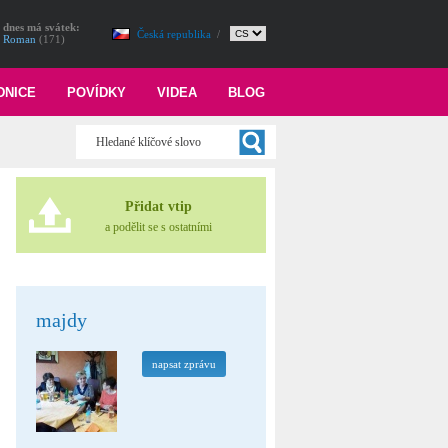
dnes má svátek:
Česká republika
/
Roman
(171)
DNICE
POVÍDKY
VIDEA
BLOG
Přidat vtip
a podělit se s ostatními
majdy
napsat zprávu