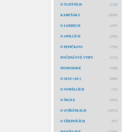
O TCHÝNÍCH
(150)
KAMEŇÁKY
(3829)
O LORDECH
(107)
O OPILCÍCH
(203)
O PEPÍČKOVI
(728)
POČÍTAČOVÉ VTIPY
(111)
HOSPODSKÉ
(168)
O SEXU (18+)
(680)
O SOMÁLCÍCH
(72)
O ŠKOLE
(435)
O ZVÍŘÁTKÁCH
(1072)
O ÚŘEDNÍCÍCH
(97)
MANŽELSKÉ
(1318)