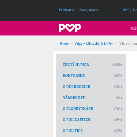
Přihlásit se
|
Zaregistrovat
RSS
|
Do
HO
Home
~
Vtipy z žákovských knížek
~
Víte co rost
ČERNÝ HUMOR
(1686)
DOKTORSKÉ
(657)
O DŮCHODCÍCH
(481)
NÁRODNOSTI
(91)
O BLONDÝNKÁCH
(761)
O POLICAJTECH
(394)
O POLITICE
(335)