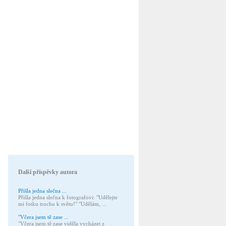
Další příspěvky autora
Přišla jedna slečna ...
Přišla jedna slečna k fotografovi: "Udělejte
mi fotku trochu k světu!" "Udělám, ...
"Včera jsem tě zase ...
"Včera jsem tě zase viděla vycházet z