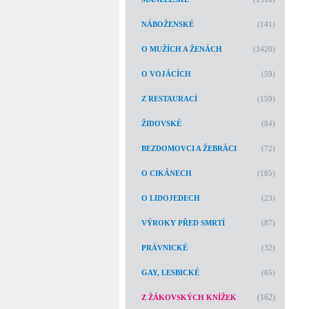
NÁBOŽENSKÉ
(141)
O MUŽÍCH A ŽENÁCH
(3420)
O VOJÁCÍCH
(59)
Z RESTAURACÍ
(159)
ŽIDOVSKÉ
(84)
BEZDOMOVCI A ŽEBRÁCI
(72)
O CIKÁNECH
(185)
O LIDOJEDECH
(23)
VÝROKY PŘED SMRTÍ
(87)
PRÁVNICKÉ
(32)
GAY, LESBICKÉ
(65)
(162)
Z ŽÁKOVSKÝCH KNÍŽEK