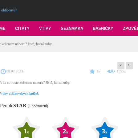
 oblíbených
ME
CITÁTY
VTIPY
SEZNAMKA
BÁSNIČKY
ZPOVĚ
e kořenem nahoru? Jistě, horní zuby...
<
>
08.02.2023
1x
1395x
Víte co roste kořenem nahoru? Jistě, horní zuby.
Vtipy z žákovských knížek
People
STAR
(1 hodnocení)