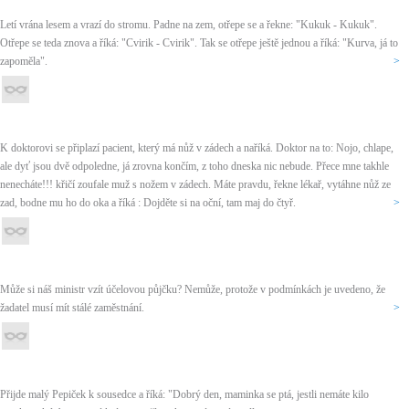
Letí vrána lesem a vrazí do stromu. Padne na zem, otřepe se a řekne: "Kukuk - Kukuk".
Otřepe se teda znova a říká: "Cvirik - Cvirik". Tak se otřepe ještě jednou a říká: "Kurva, já to
zapoměla".
>
K doktorovi se připlazí pacient, který má nůž v zádech a naříká. Doktor na to: Nojo, chlape,
ale dyť jsou dvě odpoledne, já zrovna končím, z toho dneska nic nebude. Přece mne takhle
nenecháte!!! křičí zoufale muž s nožem v zádech. Máte pravdu, řekne lékař, vytáhne nůž ze
zad, bodne mu ho do oka a říká : Dojděte si na oční, tam maj do čtyř.
>
Může si náš ministr vzít účelovou půjčku? Nemůže, protože v podmínkách je uvedeno, že
žadatel musí mít stálé zaměstnání.
>
Přijde malý Pepiček k sousedce a říká: "Dobrý den, maminka se ptá, jestli nemáte kilo