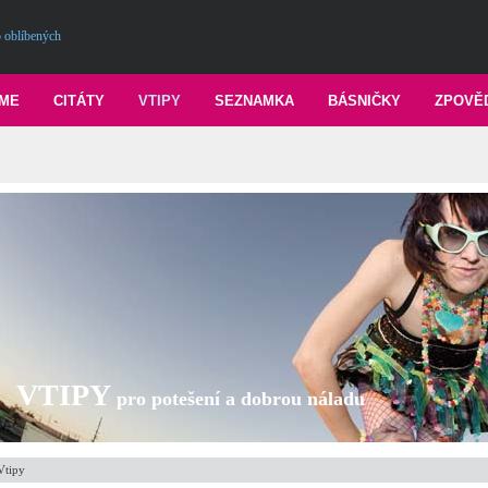
 oblíbených
ME
CITÁTY
VTIPY
SEZNAMKA
BÁSNIČKY
ZPOVĚ
VTIPY
pro potešení a dobrou náladu
Vtipy