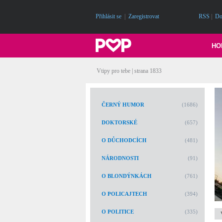
Přihlásit se
|
Zaregistrovat
RSS
|
Do
HO
Vtipy pro tebe | strana 1833
ČERNÝ HUMOR
(1686)
DOKTORSKÉ
(657)
O DŮCHODCÍCH
(481)
NÁRODNOSTI
(91)
O BLONDÝNKÁCH
(761)
O POLICAJTECH
(394)
O POLITICE
(335)