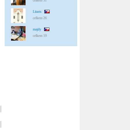
celkem 31
Litarts
celkem 26
majdy
celkem 19