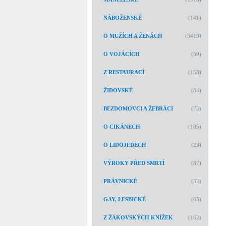
NÁBOŽENSKÉ
(141)
O MUŽÍCH A ŽENÁCH
(3419)
O VOJÁCÍCH
(59)
Z RESTAURACÍ
(158)
ŽIDOVSKÉ
(84)
BEZDOMOVCI A ŽEBRÁCI
(72)
O CIKÁNECH
(185)
O LIDOJEDECH
(23)
VÝROKY PŘED SMRTÍ
(87)
PRÁVNICKÉ
(32)
GAY, LESBICKÉ
(65)
Z ŽÁKOVSKÝCH KNÍŽEK
(162)