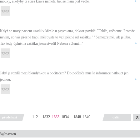
mouky, a kdyby ta stará kráva neměla, tak se mám ptát vedle.
>
Když se nový pacient usadil v křesle u psychiatra, doktor povídá: "Takže, začneme. Protože
nevím, co vás přesně trápí, měl byste to vzít pěkně od začátku." "Samozřejmě, jak je libo.
Tak tedy úplně na začátku jsem stvořil Nebesa a Zemi..."
>
Jaký je rozdíl mezi blondýnkou a počítačem? Do počítače musíte informace natlouct jen
jednou.
>
1
2
...
1832
1833
1834
...
1848
1849
předchozí
další
Zajímavosti