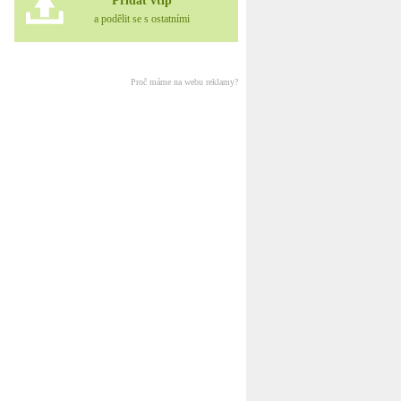
Přidat vtip
a podělit se s ostatními
Proč máme na webu reklamy?