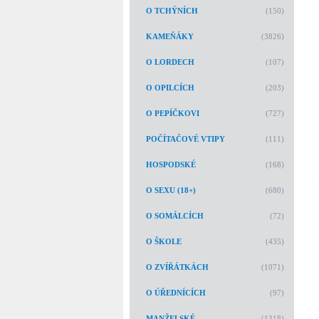
O TCHÝNÍCH
(150)
KAMEŇÁKY
(3826)
O LORDECH
(107)
O OPILCÍCH
(203)
O PEPÍČKOVI
(727)
POČÍTAČOVÉ VTIPY
(111)
HOSPODSKÉ
(168)
O SEXU (18+)
(680)
O SOMÁLCÍCH
(72)
O ŠKOLE
(435)
O ZVÍŘÁTKÁCH
(1071)
O ÚŘEDNÍCÍCH
(97)
MANŽELSKÉ
(1318)