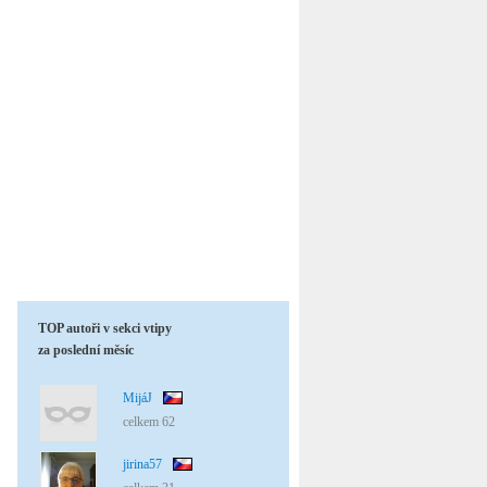
TOP autoři v sekci vtipy
za poslední měsíc
MijáJ
celkem 62
jirina57