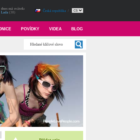
dnes má svátek:
Česká republika
/
Lada
(38)
DNICE
POVÍDKY
VIDEA
BLOG