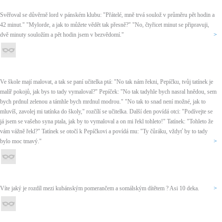
Svěřoval se důvěrně lord v pánském klubu: "Přátelé, mně trvá soulož v průměru pět hodin a
42 minut." "Mylorde, a jak to můžete vědět tak přesně?" "No, čtyřicet minut se připravuji,
dvě minuty souložím a pět hodin jsem v bezvědomí."
>
Ve škole mají malovat, a tak se paní učitelka ptá: "No tak nám řekni, Pepíčku, tvůj tatínek je
malíř pokojů, jak bys to tady vymaloval?" Pepíček: "No tak tadyhle bych nasral hnědou, sem
bych prdnul zelenou a támhle bych mrdnul modrou." "No tak to snad není možné, jak to
mluvíš, zavolej mi tatínka do školy," rozčílí se učitelka. Další den povídá otci: "Podívejte se
já jsem se vašeho syna ptala, jak by to vymaloval a on mi řekl tohleto!" Tatínek: "Tohleto že
vám vážně řekl?" Tatínek se otočí k Pepíčkovi a povídá mu: "Ty čůráku, vždyť by to tady
bylo moc tmavý."
>
Víte jaký je rozdíl mezi kubánským pomerančem a somálským dítětem ? Asi 10 deka.
>